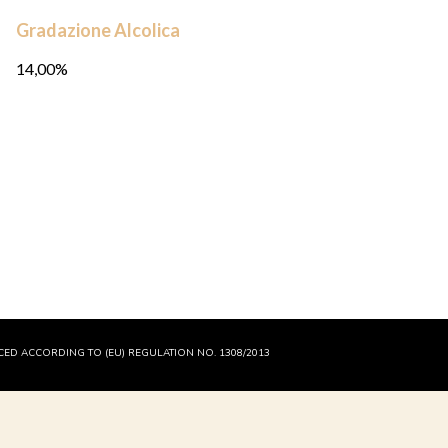
Gradazione Alcolica
14,00%
ED ACCORDING TO (EU) REGULATION NO. 1308/2013