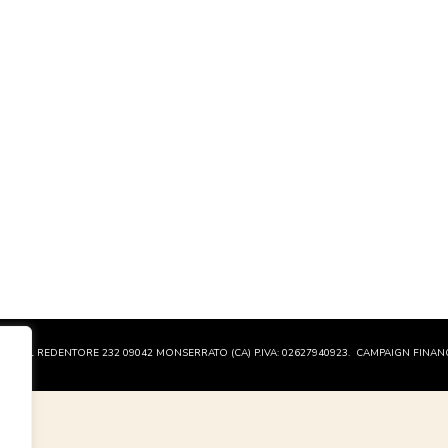
A DEL REDENTORE 232 09042 MONSERRATO (CA) P.IVA: 02627940923.
CAMPAIGN FINANC